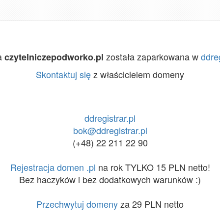
a
została zaparkowana w
ddreg
czytelniczepodworko.pl
Skontaktuj się
z właścicielem domeny
ddregistrar.pl
bok@ddregistrar.pl
(+48) 22 211 22 90
Rejestracja domen .pl
na rok TYLKO 15 PLN netto!
Bez haczyków i bez dodatkowych warunków :)
Przechwytuj domeny
za 29 PLN netto