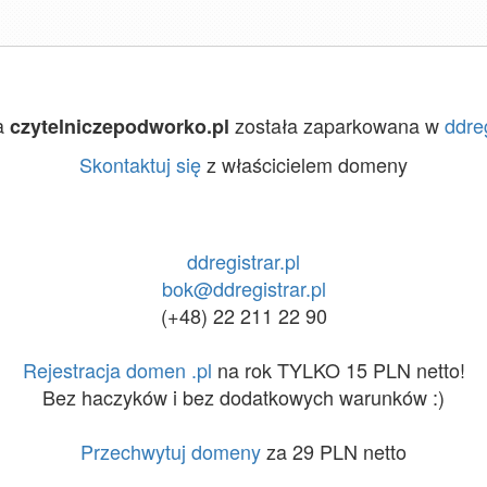
a
została zaparkowana w
ddreg
czytelniczepodworko.pl
Skontaktuj się
z właścicielem domeny
ddregistrar.pl
bok@ddregistrar.pl
(+48) 22 211 22 90
Rejestracja domen .pl
na rok TYLKO 15 PLN netto!
Bez haczyków i bez dodatkowych warunków :)
Przechwytuj domeny
za 29 PLN netto