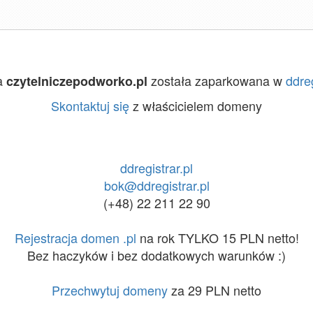
a
została zaparkowana w
ddreg
czytelniczepodworko.pl
Skontaktuj się
z właścicielem domeny
ddregistrar.pl
bok@ddregistrar.pl
(+48) 22 211 22 90
Rejestracja domen .pl
na rok TYLKO 15 PLN netto!
Bez haczyków i bez dodatkowych warunków :)
Przechwytuj domeny
za 29 PLN netto