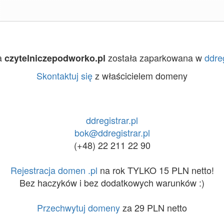
a
została zaparkowana w
ddreg
czytelniczepodworko.pl
Skontaktuj się
z właścicielem domeny
ddregistrar.pl
bok@ddregistrar.pl
(+48) 22 211 22 90
Rejestracja domen .pl
na rok TYLKO 15 PLN netto!
Bez haczyków i bez dodatkowych warunków :)
Przechwytuj domeny
za 29 PLN netto