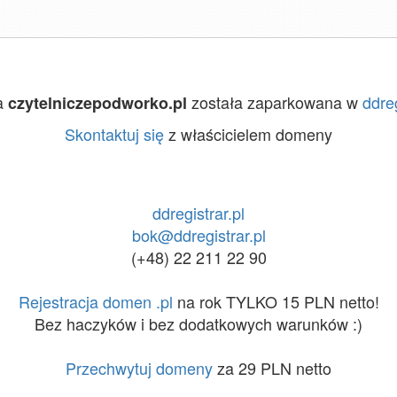
a
została zaparkowana w
ddreg
czytelniczepodworko.pl
Skontaktuj się
z właścicielem domeny
ddregistrar.pl
bok@ddregistrar.pl
(+48) 22 211 22 90
Rejestracja domen .pl
na rok TYLKO 15 PLN netto!
Bez haczyków i bez dodatkowych warunków :)
Przechwytuj domeny
za 29 PLN netto