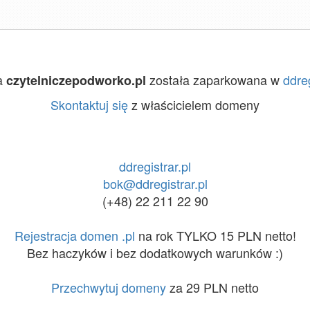
a
została zaparkowana w
ddreg
czytelniczepodworko.pl
Skontaktuj się
z właścicielem domeny
ddregistrar.pl
bok@ddregistrar.pl
(+48) 22 211 22 90
Rejestracja domen .pl
na rok TYLKO 15 PLN netto!
Bez haczyków i bez dodatkowych warunków :)
Przechwytuj domeny
za 29 PLN netto