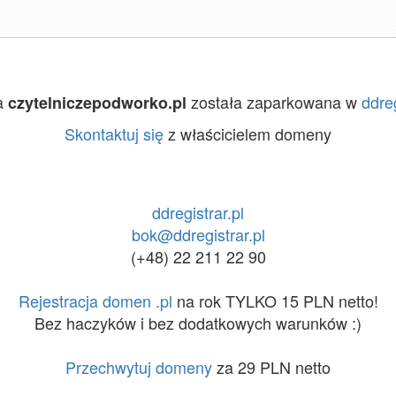
a
została zaparkowana w
ddreg
czytelniczepodworko.pl
Skontaktuj się
z właścicielem domeny
ddregistrar.pl
bok@ddregistrar.pl
(+48) 22 211 22 90
Rejestracja domen .pl
na rok TYLKO 15 PLN netto!
Bez haczyków i bez dodatkowych warunków :)
Przechwytuj domeny
za 29 PLN netto