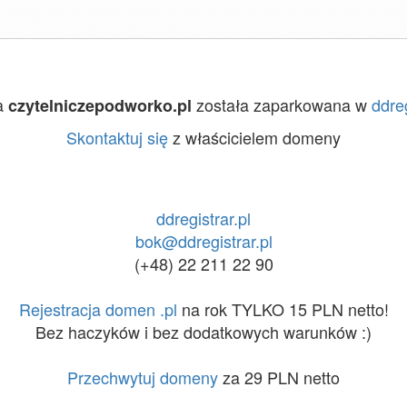
a
została zaparkowana w
ddreg
czytelniczepodworko.pl
Skontaktuj się
z właścicielem domeny
ddregistrar.pl
bok@ddregistrar.pl
(+48) 22 211 22 90
Rejestracja domen .pl
na rok TYLKO 15 PLN netto!
Bez haczyków i bez dodatkowych warunków :)
Przechwytuj domeny
za 29 PLN netto