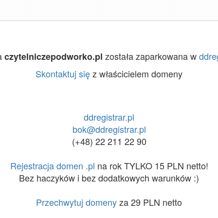
a
została zaparkowana w
ddreg
czytelniczepodworko.pl
Skontaktuj się
z właścicielem domeny
ddregistrar.pl
bok@ddregistrar.pl
(+48) 22 211 22 90
Rejestracja domen .pl
na rok TYLKO 15 PLN netto!
Bez haczyków i bez dodatkowych warunków :)
Przechwytuj domeny
za 29 PLN netto