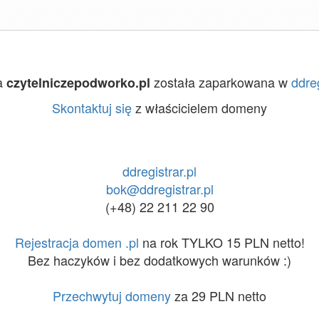
a
została zaparkowana w
ddreg
czytelniczepodworko.pl
Skontaktuj się
z właścicielem domeny
ddregistrar.pl
bok@ddregistrar.pl
(+48) 22 211 22 90
Rejestracja domen .pl
na rok TYLKO 15 PLN netto!
Bez haczyków i bez dodatkowych warunków :)
Przechwytuj domeny
za 29 PLN netto