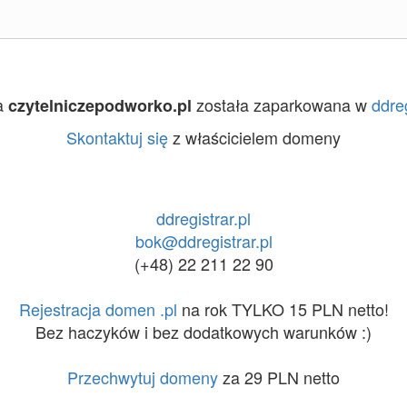
a
została zaparkowana w
ddreg
czytelniczepodworko.pl
Skontaktuj się
z właścicielem domeny
ddregistrar.pl
bok@ddregistrar.pl
(+48) 22 211 22 90
Rejestracja domen .pl
na rok TYLKO 15 PLN netto!
Bez haczyków i bez dodatkowych warunków :)
Przechwytuj domeny
za 29 PLN netto