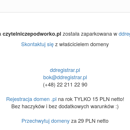
a
została zaparkowana w
ddreg
czytelniczepodworko.pl
Skontaktuj się
z właścicielem domeny
ddregistrar.pl
bok@ddregistrar.pl
(+48) 22 211 22 90
Rejestracja domen .pl
na rok TYLKO 15 PLN netto!
Bez haczyków i bez dodatkowych warunków :)
Przechwytuj domeny
za 29 PLN netto