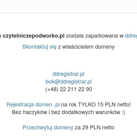
a
została zaparkowana w
ddreg
czytelniczepodworko.pl
Skontaktuj się
z właścicielem domeny
ddregistrar.pl
bok@ddregistrar.pl
(+48) 22 211 22 90
Rejestracja domen .pl
na rok TYLKO 15 PLN netto!
Bez haczyków i bez dodatkowych warunków :)
Przechwytuj domeny
za 29 PLN netto