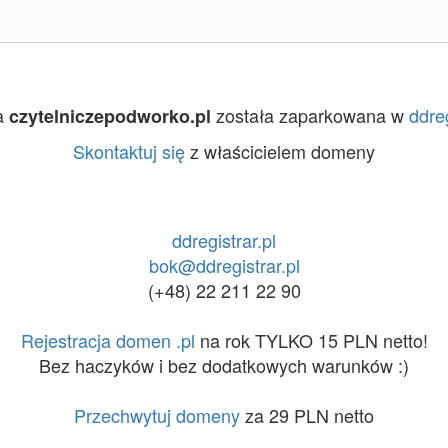
a
została zaparkowana w
ddreg
czytelniczepodworko.pl
Skontaktuj się
z właścicielem domeny
ddregistrar.pl
bok@ddregistrar.pl
(+48) 22 211 22 90
Rejestracja domen .pl
na rok TYLKO 15 PLN netto!
Bez haczyków i bez dodatkowych warunków :)
Przechwytuj domeny
za 29 PLN netto