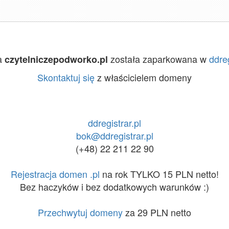
a
została zaparkowana w
ddreg
czytelniczepodworko.pl
Skontaktuj się
z właścicielem domeny
ddregistrar.pl
bok@ddregistrar.pl
(+48) 22 211 22 90
Rejestracja domen .pl
na rok TYLKO 15 PLN netto!
Bez haczyków i bez dodatkowych warunków :)
Przechwytuj domeny
za 29 PLN netto