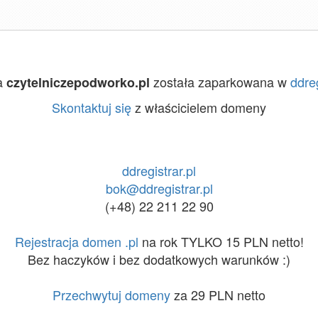
a
została zaparkowana w
ddreg
czytelniczepodworko.pl
Skontaktuj się
z właścicielem domeny
ddregistrar.pl
bok@ddregistrar.pl
(+48) 22 211 22 90
Rejestracja domen .pl
na rok TYLKO 15 PLN netto!
Bez haczyków i bez dodatkowych warunków :)
Przechwytuj domeny
za 29 PLN netto