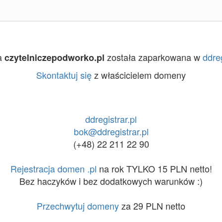
a
została zaparkowana w
ddreg
czytelniczepodworko.pl
Skontaktuj się
z właścicielem domeny
ddregistrar.pl
bok@ddregistrar.pl
(+48) 22 211 22 90
Rejestracja domen .pl
na rok TYLKO 15 PLN netto!
Bez haczyków i bez dodatkowych warunków :)
Przechwytuj domeny
za 29 PLN netto