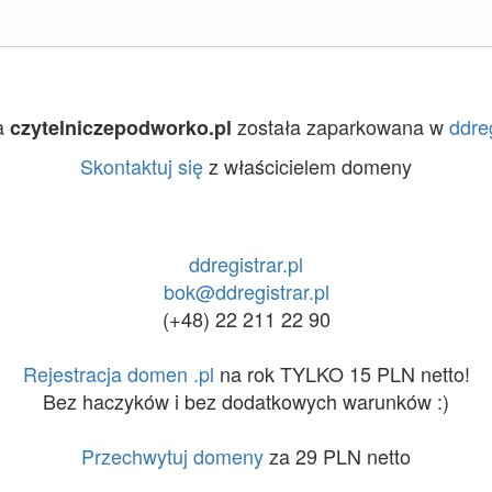
a
została zaparkowana w
ddreg
czytelniczepodworko.pl
Skontaktuj się
z właścicielem domeny
ddregistrar.pl
bok@ddregistrar.pl
(+48) 22 211 22 90
Rejestracja domen .pl
na rok TYLKO 15 PLN netto!
Bez haczyków i bez dodatkowych warunków :)
Przechwytuj domeny
za 29 PLN netto