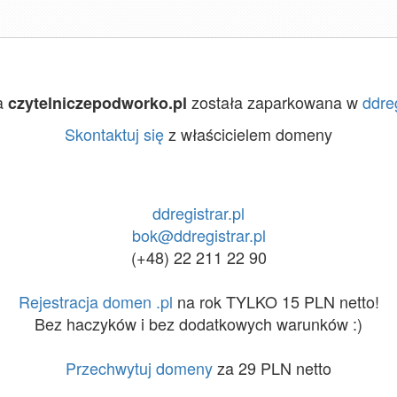
a
została zaparkowana w
ddreg
czytelniczepodworko.pl
Skontaktuj się
z właścicielem domeny
ddregistrar.pl
bok@ddregistrar.pl
(+48) 22 211 22 90
Rejestracja domen .pl
na rok TYLKO 15 PLN netto!
Bez haczyków i bez dodatkowych warunków :)
Przechwytuj domeny
za 29 PLN netto