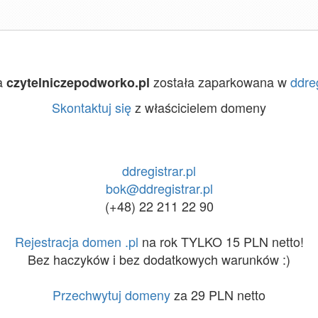
a
została zaparkowana w
ddreg
czytelniczepodworko.pl
Skontaktuj się
z właścicielem domeny
ddregistrar.pl
bok@ddregistrar.pl
(+48) 22 211 22 90
Rejestracja domen .pl
na rok TYLKO 15 PLN netto!
Bez haczyków i bez dodatkowych warunków :)
Przechwytuj domeny
za 29 PLN netto