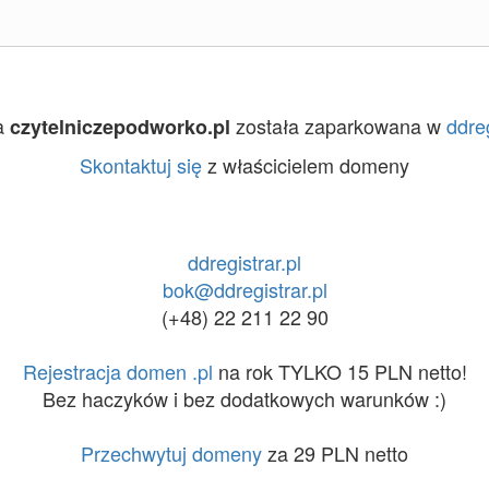
a
została zaparkowana w
ddreg
czytelniczepodworko.pl
Skontaktuj się
z właścicielem domeny
ddregistrar.pl
bok@ddregistrar.pl
(+48) 22 211 22 90
Rejestracja domen .pl
na rok TYLKO 15 PLN netto!
Bez haczyków i bez dodatkowych warunków :)
Przechwytuj domeny
za 29 PLN netto