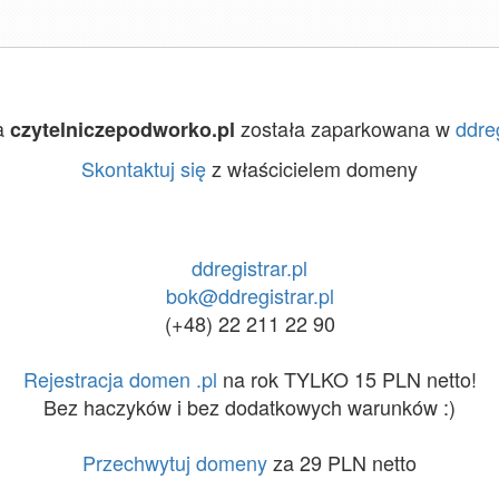
a
została zaparkowana w
ddreg
czytelniczepodworko.pl
Skontaktuj się
z właścicielem domeny
ddregistrar.pl
bok@ddregistrar.pl
(+48) 22 211 22 90
Rejestracja domen .pl
na rok TYLKO 15 PLN netto!
Bez haczyków i bez dodatkowych warunków :)
Przechwytuj domeny
za 29 PLN netto