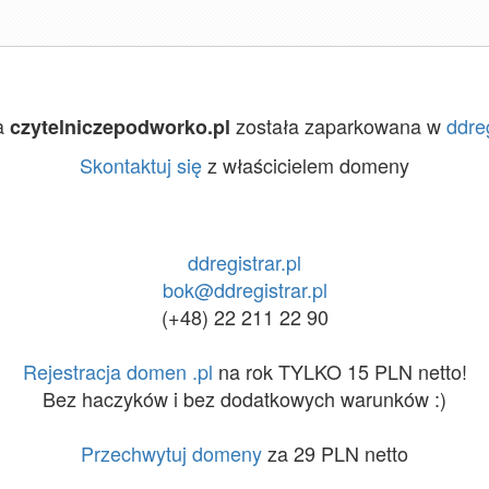
a
została zaparkowana w
ddreg
czytelniczepodworko.pl
Skontaktuj się
z właścicielem domeny
ddregistrar.pl
bok@ddregistrar.pl
(+48) 22 211 22 90
Rejestracja domen .pl
na rok TYLKO 15 PLN netto!
Bez haczyków i bez dodatkowych warunków :)
Przechwytuj domeny
za 29 PLN netto