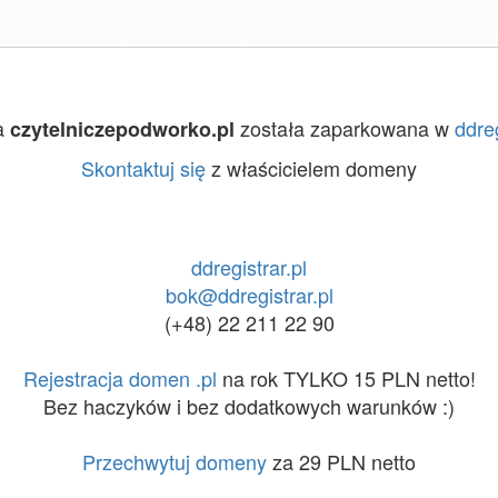
a
została zaparkowana w
ddreg
czytelniczepodworko.pl
Skontaktuj się
z właścicielem domeny
ddregistrar.pl
bok@ddregistrar.pl
(+48) 22 211 22 90
Rejestracja domen .pl
na rok TYLKO 15 PLN netto!
Bez haczyków i bez dodatkowych warunków :)
Przechwytuj domeny
za 29 PLN netto