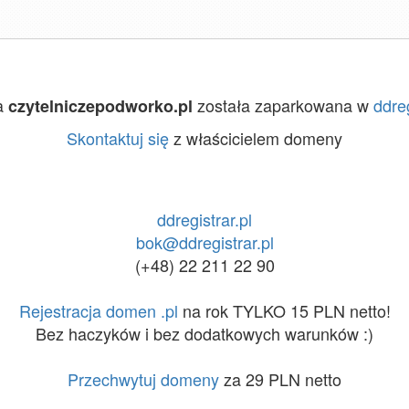
a
została zaparkowana w
ddreg
czytelniczepodworko.pl
Skontaktuj się
z właścicielem domeny
ddregistrar.pl
bok@ddregistrar.pl
(+48) 22 211 22 90
Rejestracja domen .pl
na rok TYLKO 15 PLN netto!
Bez haczyków i bez dodatkowych warunków :)
Przechwytuj domeny
za 29 PLN netto