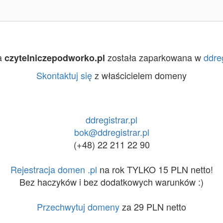
a
została zaparkowana w
ddreg
czytelniczepodworko.pl
Skontaktuj się
z właścicielem domeny
ddregistrar.pl
bok@ddregistrar.pl
(+48) 22 211 22 90
Rejestracja domen .pl
na rok TYLKO 15 PLN netto!
Bez haczyków i bez dodatkowych warunków :)
Przechwytuj domeny
za 29 PLN netto