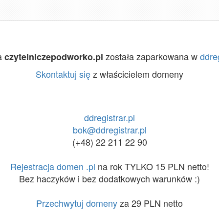
a
została zaparkowana w
ddreg
czytelniczepodworko.pl
Skontaktuj się
z właścicielem domeny
ddregistrar.pl
bok@ddregistrar.pl
(+48) 22 211 22 90
Rejestracja domen .pl
na rok TYLKO 15 PLN netto!
Bez haczyków i bez dodatkowych warunków :)
Przechwytuj domeny
za 29 PLN netto