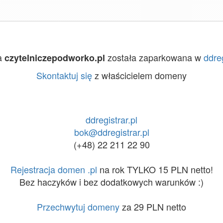
a
została zaparkowana w
ddreg
czytelniczepodworko.pl
Skontaktuj się
z właścicielem domeny
ddregistrar.pl
bok@ddregistrar.pl
(+48) 22 211 22 90
Rejestracja domen .pl
na rok TYLKO 15 PLN netto!
Bez haczyków i bez dodatkowych warunków :)
Przechwytuj domeny
za 29 PLN netto