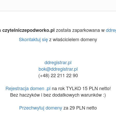
a
została zaparkowana w
ddreg
czytelniczepodworko.pl
Skontaktuj się
z właścicielem domeny
ddregistrar.pl
bok@ddregistrar.pl
(+48) 22 211 22 90
Rejestracja domen .pl
na rok TYLKO 15 PLN netto!
Bez haczyków i bez dodatkowych warunków :)
Przechwytuj domeny
za 29 PLN netto