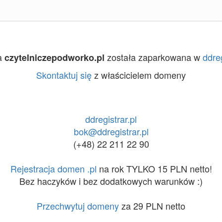
a
została zaparkowana w
ddreg
czytelniczepodworko.pl
Skontaktuj się
z właścicielem domeny
ddregistrar.pl
bok@ddregistrar.pl
(+48) 22 211 22 90
Rejestracja domen .pl
na rok TYLKO 15 PLN netto!
Bez haczyków i bez dodatkowych warunków :)
Przechwytuj domeny
za 29 PLN netto