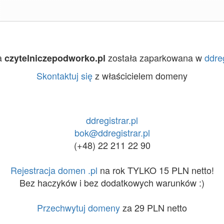
a
została zaparkowana w
ddreg
czytelniczepodworko.pl
Skontaktuj się
z właścicielem domeny
ddregistrar.pl
bok@ddregistrar.pl
(+48) 22 211 22 90
Rejestracja domen .pl
na rok TYLKO 15 PLN netto!
Bez haczyków i bez dodatkowych warunków :)
Przechwytuj domeny
za 29 PLN netto