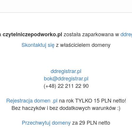
a
została zaparkowana w
ddreg
czytelniczepodworko.pl
Skontaktuj się
z właścicielem domeny
ddregistrar.pl
bok@ddregistrar.pl
(+48) 22 211 22 90
Rejestracja domen .pl
na rok TYLKO 15 PLN netto!
Bez haczyków i bez dodatkowych warunków :)
Przechwytuj domeny
za 29 PLN netto