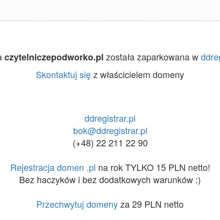
a
została zaparkowana w
ddreg
czytelniczepodworko.pl
Skontaktuj się
z właścicielem domeny
ddregistrar.pl
bok@ddregistrar.pl
(+48) 22 211 22 90
Rejestracja domen .pl
na rok TYLKO 15 PLN netto!
Bez haczyków i bez dodatkowych warunków :)
Przechwytuj domeny
za 29 PLN netto