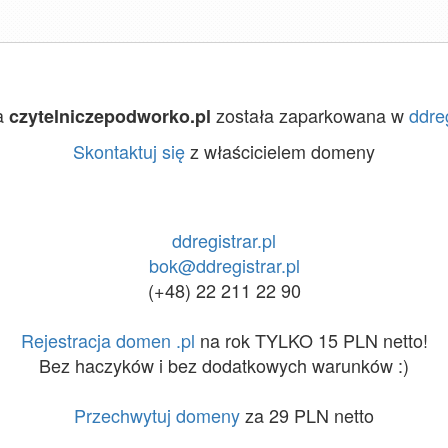
a
została zaparkowana w
ddreg
czytelniczepodworko.pl
Skontaktuj się
z właścicielem domeny
ddregistrar.pl
bok@ddregistrar.pl
(+48) 22 211 22 90
Rejestracja domen .pl
na rok TYLKO 15 PLN netto!
Bez haczyków i bez dodatkowych warunków :)
Przechwytuj domeny
za 29 PLN netto