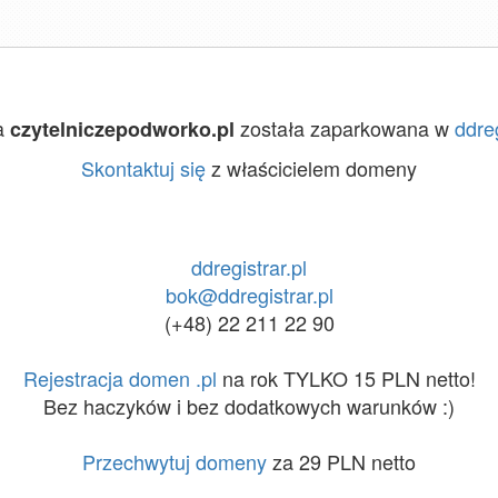
a
została zaparkowana w
ddreg
czytelniczepodworko.pl
Skontaktuj się
z właścicielem domeny
ddregistrar.pl
bok@ddregistrar.pl
(+48) 22 211 22 90
Rejestracja domen .pl
na rok TYLKO 15 PLN netto!
Bez haczyków i bez dodatkowych warunków :)
Przechwytuj domeny
za 29 PLN netto