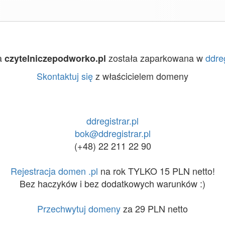
a
została zaparkowana w
ddreg
czytelniczepodworko.pl
Skontaktuj się
z właścicielem domeny
ddregistrar.pl
bok@ddregistrar.pl
(+48) 22 211 22 90
Rejestracja domen .pl
na rok TYLKO 15 PLN netto!
Bez haczyków i bez dodatkowych warunków :)
Przechwytuj domeny
za 29 PLN netto