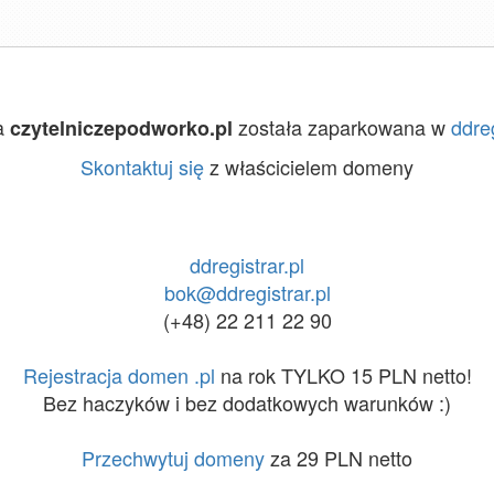
a
została zaparkowana w
ddreg
czytelniczepodworko.pl
Skontaktuj się
z właścicielem domeny
ddregistrar.pl
bok@ddregistrar.pl
(+48) 22 211 22 90
Rejestracja domen .pl
na rok TYLKO 15 PLN netto!
Bez haczyków i bez dodatkowych warunków :)
Przechwytuj domeny
za 29 PLN netto