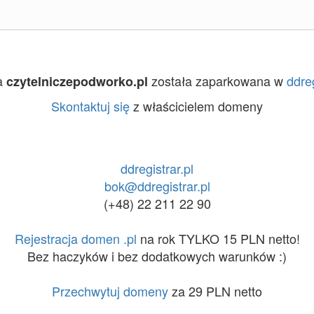
a
została zaparkowana w
ddreg
czytelniczepodworko.pl
Skontaktuj się
z właścicielem domeny
ddregistrar.pl
bok@ddregistrar.pl
(+48) 22 211 22 90
Rejestracja domen .pl
na rok TYLKO 15 PLN netto!
Bez haczyków i bez dodatkowych warunków :)
Przechwytuj domeny
za 29 PLN netto