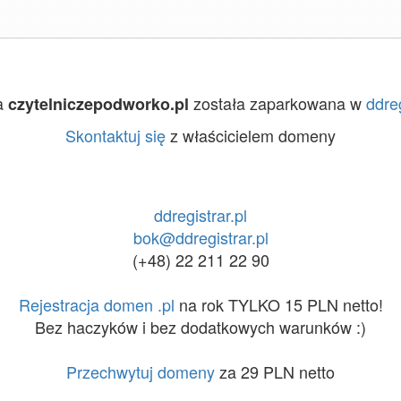
a
została zaparkowana w
ddreg
czytelniczepodworko.pl
Skontaktuj się
z właścicielem domeny
ddregistrar.pl
bok@ddregistrar.pl
(+48) 22 211 22 90
Rejestracja domen .pl
na rok TYLKO 15 PLN netto!
Bez haczyków i bez dodatkowych warunków :)
Przechwytuj domeny
za 29 PLN netto