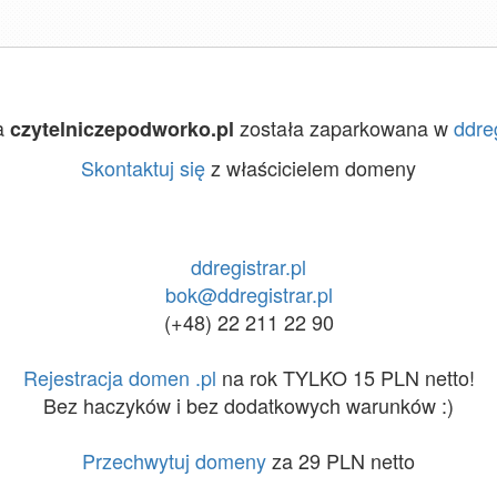
a
została zaparkowana w
ddreg
czytelniczepodworko.pl
Skontaktuj się
z właścicielem domeny
ddregistrar.pl
bok@ddregistrar.pl
(+48) 22 211 22 90
Rejestracja domen .pl
na rok TYLKO 15 PLN netto!
Bez haczyków i bez dodatkowych warunków :)
Przechwytuj domeny
za 29 PLN netto