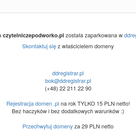
a
została zaparkowana w
ddreg
czytelniczepodworko.pl
Skontaktuj się
z właścicielem domeny
ddregistrar.pl
bok@ddregistrar.pl
(+48) 22 211 22 90
Rejestracja domen .pl
na rok TYLKO 15 PLN netto!
Bez haczyków i bez dodatkowych warunków :)
Przechwytuj domeny
za 29 PLN netto