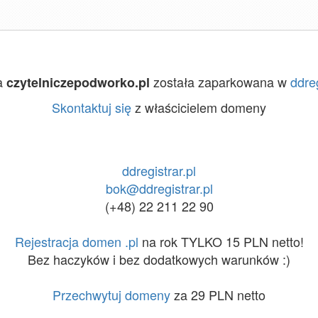
a
została zaparkowana w
ddreg
czytelniczepodworko.pl
Skontaktuj się
z właścicielem domeny
ddregistrar.pl
bok@ddregistrar.pl
(+48) 22 211 22 90
Rejestracja domen .pl
na rok TYLKO 15 PLN netto!
Bez haczyków i bez dodatkowych warunków :)
Przechwytuj domeny
za 29 PLN netto